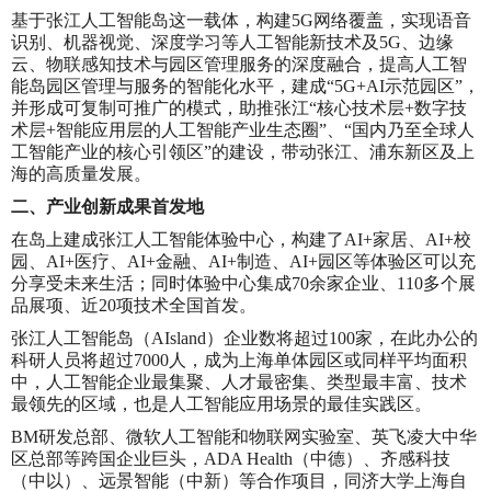
基于张江人工智能岛这一载体，构建5G网络覆盖，实现语音
识别、机器视觉、深度学习等人工智能新技术及5G、边缘
云、物联感知技术与园区管理服务的深度融合，提高人工智
能岛园区管理与服务的智能化水平，建成“5G+AI示范园区”，
并形成可复制可推广的模式，助推张江“核心技术层+数字技
术层+智能应用层的人工智能产业生态圈”、“国内乃至全球人
工智能产业的核心引领区”的建设，带动张江、浦东新区及上
海的高质量发展。
二、产业创新成果首发地
在岛上建成张江人工智能体验中心，构建了AI+家居、AI+校
园、AI+医疗、AI+金融、AI+制造、AI+园区等体验区可以充
分享受未来生活；同时体验中心集成70余家企业、110多个展
品展项、近20项技术全国首发。
张江人工智能岛（AIsland）企业数将超过100家，在此办公的
科研人员将超过7000人，成为上海单体园区或同样平均面积
中，人工智能企业最集聚、人才最密集、类型最丰富、技术
最领先的区域，也是人工智能应用场景的最佳实践区。
BM研发总部、微软人工智能和物联网实验室、英飞凌大中华
区总部等跨国企业巨头，ADA Health（中德）、齐感科技
（中以）、远景智能（中新）等合作项目，同济大学上海自